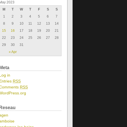
May 2023
M
T
W
T
F
S
S
1
2
3
4
5
6
7
8
9
10
11
12
13
14
15
16
17
18
19
20
21
22
23
24
25
26
27
28
29
30
31
« Apr
Meta
Log in
Entries
RSS
Comments
RSS
WordPress.org
Reseau
agen
amboise