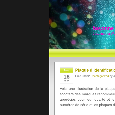
bayonne
Just another W
Plaque d Identificat
May
16
Filed under:
Uncategorized
by a
2023
Voici une illustration de la plaq
scooters des marques renommées
appréciés pour leur qualité et l
numéros de série et les plaques d’