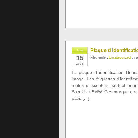
Plaque d Identificat
May
15
Filed under:
Uncategorized
by a
2023
La plaque d identification Honda
image. Les étiquettes d’identific
motos et scooters, surtout pou
Suzuki et BMW. Ces marques, rec
plan, […]