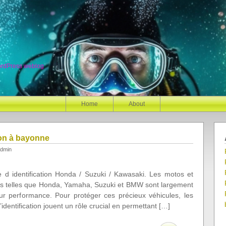
ordPress weblog
Home
About
ion à bayonne
dmin
ue d identification Honda / Suzuki / Kawasaki. Les motos et
 telles que Honda, Yamaha, Suzuki et BMW sont largement
eur performance. Pour protéger ces précieux véhicules, les
identification jouent un rôle crucial en permettant […]