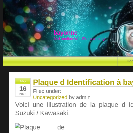
bayonne
Just another WordPress weblog
Ho
Plaque d Identification à b
May
16
Filed under:
2023
Uncategorized
by admin
Voici une illustration de la plaque d i
Suzuki / Kawasaki.