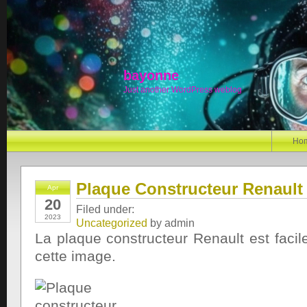
bayonne
Just another WordPress weblog
Ho
Plaque Constructeur Renaul
Apr
20
Filed under:
2023
Uncategorized
by admin
La plaque constructeur Renault est facile
cette image.