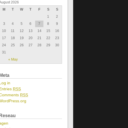
August 2026
M
T
W
T
F
S
S
1
2
3
4
5
6
7
8
9
10
11
12
13
14
15
16
17
18
19
20
21
22
23
24
25
26
27
28
29
30
31
« May
Meta
Log in
Entries
RSS
Comments
RSS
WordPress.org
Reseau
agen