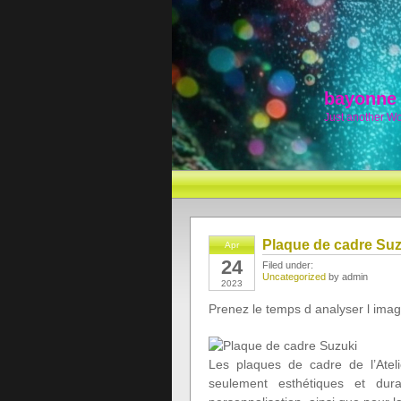
bayonne
Just another W
Plaque de cadre Su
Apr
24
Filed under:
Uncategorized
by admin
2023
Prenez le temps d analyser l imag
Les plaques de cadre de l’Atel
seulement esthétiques et durab